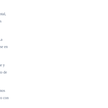
ntal,
s
La
se en
ar y
to de
amos
co con