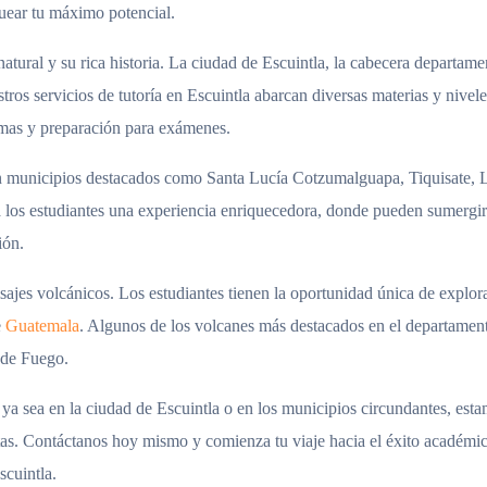
uear tu máximo potencial.
atural y su rica historia. La ciudad de Escuintla, la cabecera departame
tros servicios de tutoría en Escuintla abarcan diversas materias y nivele
omas y preparación para exámenes.
on municipios destacados como Santa Lucía Cotzumalguapa, Tiquisate, 
 los estudiantes una experiencia enriquecedora, donde pueden sumergir
ión.
ajes volcánicos. Los estudiantes tienen la oportunidad única de explor
e
Guatemala
. Algunos de los volcanes más destacados en el departamen
 de Fuego.
 ya sea en la ciudad de Escuintla o en los municipios circundantes, est
itas. Contáctanos hoy mismo y comienza tu viaje hacia el éxito académi
scuintla.