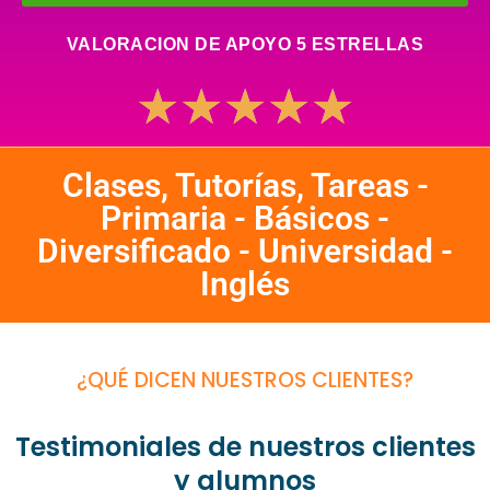
VALORACION DE APOYO 5 ESTRELLAS
★
★
★
★
★
Clases, Tutorías, Tareas -
Primaria - Básicos -
Diversificado - Universidad -
Inglés
¿QUÉ DICEN NUESTROS CLIENTES?
Testimoniales de nuestros clientes
y alumnos